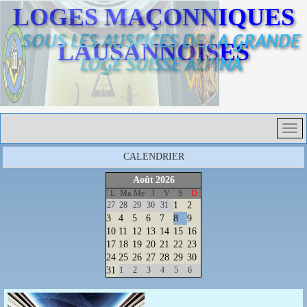
LOGES MAÇONNIQUES
SOUS LES AUSPICES DE LA GRANDE
LAUSANNOISES
LOGE SUISSE ALPINA
CALENDRIER
Août
2026
L
Ma
Me
J
V
S
D
27
28
29
30
31
1
2
3
4
5
6
7
8
9
10
11
12
13
14
15
16
17
18
19
20
21
22
23
24
25
26
27
28
29
30
31
1
2
3
4
5
6