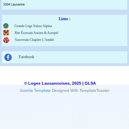
1004 Lausanne
Liens :
Grande Loge Suisse Alpina
Rite Écossais Ancien & Accepté
Souverain Chapitre L'Amitié
Facebook
© Loges Lausannoises, 2025 | GLSA
Joomla Template
Designed With TemplateToaster