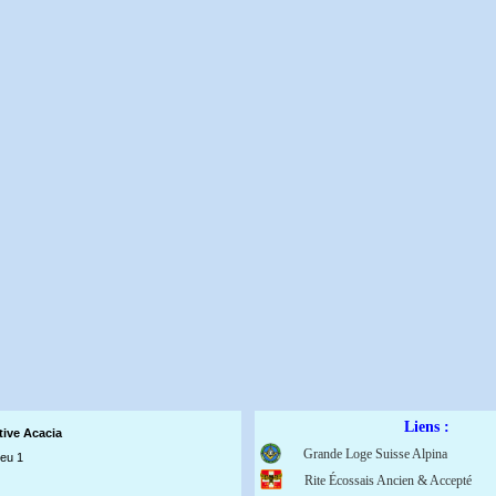
Liens :
tive Acaci
a
Grande Loge Suisse Alpina
ieu 1
Rite Écossais Ancien & Accepté