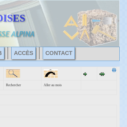
ISES
SSE ALPINA
B
ACCÈS
CONTACT
Rechercher
Aller au mois