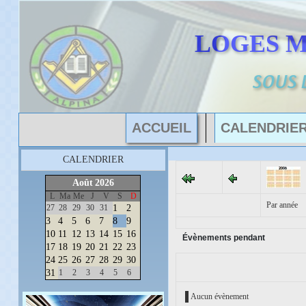
LOGES 
SOUS 
ACCUEIL
CALENDRIE
CALENDRIER
Août
2026
L
Ma
Me
J
V
S
D
Par année
27
28
29
30
31
1
2
3
4
5
6
7
8
9
10
11
12
13
14
15
16
Évènements pendant
17
18
19
20
21
22
23
24
25
26
27
28
29
30
31
1
2
3
4
5
6
Aucun évènement