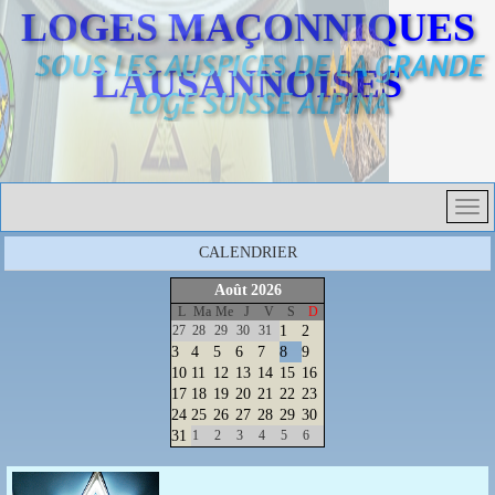
LOGES MAÇONNIQUES
SOUS LES AUSPICES DE LA GRANDE
LAUSANNOISES
LOGE SUISSE ALPINA
CALENDRIER
Août
2026
L
Ma
Me
J
V
S
D
27
28
29
30
31
1
2
3
4
5
6
7
8
9
10
11
12
13
14
15
16
17
18
19
20
21
22
23
24
25
26
27
28
29
30
31
1
2
3
4
5
6