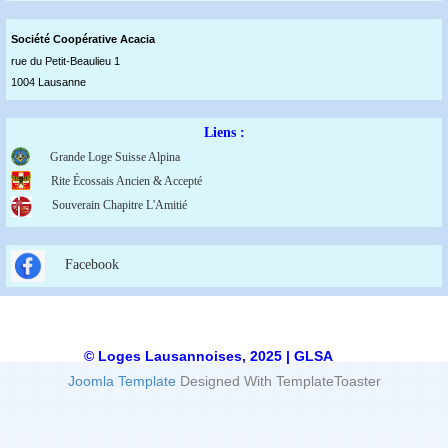
Société Coopérative Acaci
a
rue du Petit-Beaulieu 1
1004 Lausanne
Liens :
Grande Loge Suisse Alpina
Rite Écossais Ancien & Accepté
Souverain Chapitre L'Amitié
Facebook
© Loges Lausannoises, 2025 | GLSA
Joomla Template
Designed With TemplateToaster