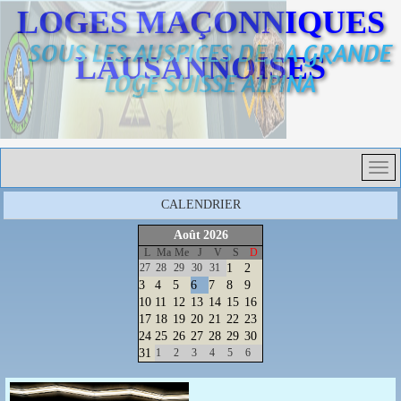
LOGES MAÇONNIQUES
SOUS LES AUSPICES DE LA GRANDE
LAUSANNOISES
LOGE SUISSE ALPINA
CALENDRIER
Août
2026
L
Ma
Me
J
V
S
D
27
28
29
30
31
1
2
3
4
5
6
7
8
9
10
11
12
13
14
15
16
17
18
19
20
21
22
23
24
25
26
27
28
29
30
31
1
2
3
4
5
6