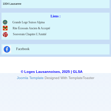
1004 Lausanne
Liens :
Grande Loge Suisse Alpina
Rite Écossais Ancien & Accepté
Souverain Chapitre L'Amitié
Facebook
© Loges Lausannoises, 2025 | GLSA
Joomla Template
Designed With TemplateToaster