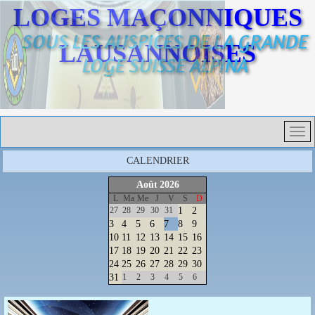
LOGES MAÇONNIQUES
SOUS LES AUSPICES DE LA GRANDE
LAUSANNOISES
LOGE SUISSE ALPINA
CALENDRIER
Août
2026
L
Ma
Me
J
V
S
D
27
28
29
30
31
1
2
3
4
5
6
7
8
9
10
11
12
13
14
15
16
17
18
19
20
21
22
23
24
25
26
27
28
29
30
31
1
2
3
4
5
6