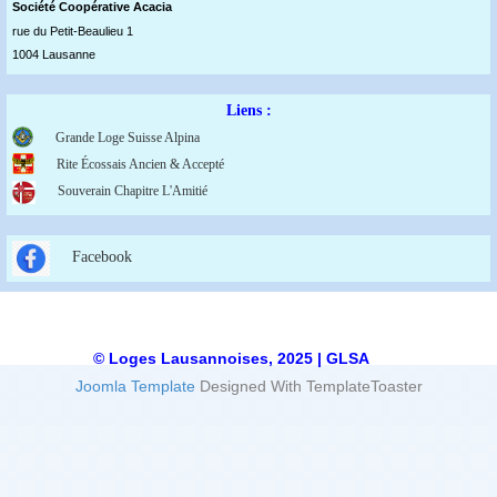
Société Coopérative Acaci
a
rue du Petit-Beaulieu 1
1004 Lausanne
Liens :
Grande Loge Suisse Alpina
Rite Écossais Ancien & Accepté
Souverain Chapitre L'Amitié
Facebook
© Loges Lausannoises, 2025 | GLSA
Joomla Template
Designed With TemplateToaster