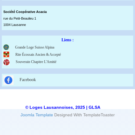
Société Coopérative Acaci
a
rue du Petit-Beaulieu 1
1004 Lausanne
Liens :
Grande Loge Suisse Alpina
Rite Écossais Ancien & Accepté
Souverain Chapitre L'Amitié
Facebook
© Loges Lausannoises, 2025 | GLSA
Joomla Template
Designed With TemplateToaster