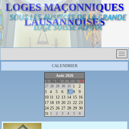
LOGES MAÇONNIQUES
SOUS LES AUSPICES DE LA GRANDE
LAUSANNOISES
LOGE SUISSE ALPINA
CALENDRIER
Août
2026
L
Ma
Me
J
V
S
D
27
28
29
30
31
1
2
3
4
5
6
7
8
9
10
11
12
13
14
15
16
17
18
19
20
21
22
23
24
25
26
27
28
29
30
31
1
2
3
4
5
6