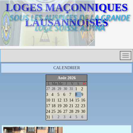
LOGES MAÇONNIQUES
SOUS LES AUSPICES DE LA GRANDE
LAUSANNOISES
LOGE SUISSE ALPINA
CALENDRIER
Août
2026
L
Ma
Me
J
V
S
D
27
28
29
30
31
1
2
3
4
5
6
7
8
9
10
11
12
13
14
15
16
17
18
19
20
21
22
23
24
25
26
27
28
29
30
31
1
2
3
4
5
6