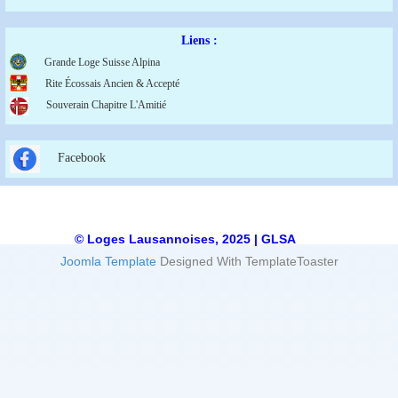
Liens :
Grande Loge Suisse Alpina
Rite Écossais Ancien & Accepté
Souverain Chapitre L'Amitié
Facebook
© Loges Lausannoises, 2025 | GLSA
Joomla Template
Designed With TemplateToaster