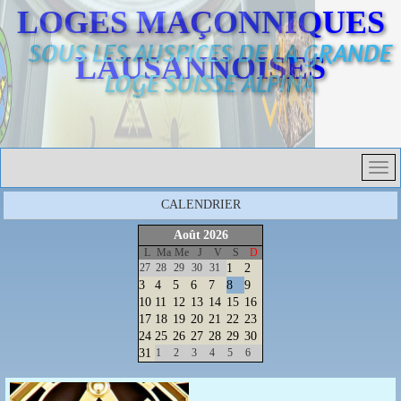
LOGES MAÇONNIQUES
SOUS LES AUSPICES DE LA GRANDE
LAUSANNOISES
LOGE SUISSE ALPINA
CALENDRIER
Août
2026
L
Ma
Me
J
V
S
D
27
28
29
30
31
1
2
3
4
5
6
7
8
9
10
11
12
13
14
15
16
17
18
19
20
21
22
23
24
25
26
27
28
29
30
31
1
2
3
4
5
6