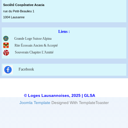
Société Coopérative Acaci
a
rue du Petit-Beaulieu 1
1004 Lausanne
Liens :
Grande Loge Suisse Alpina
Rite Écossais Ancien & Accepté
Souverain Chapitre L'Amitié
Facebook
© Loges Lausannoises, 2025 | GLSA
Joomla Template
Designed With TemplateToaster