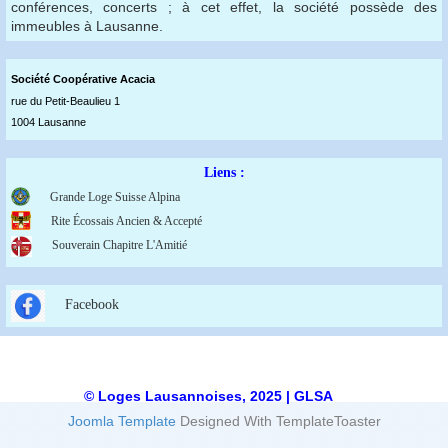
conférences, concerts ; à cet effet, la société possède des
immeubles à Lausanne.
Société Coopérative Acaci
a
rue du Petit-Beaulieu 1
1004 Lausanne
Liens :
Grande Loge Suisse Alpina
Rite Écossais Ancien & Accepté
Souverain Chapitre L'Amitié
Facebook
© Loges Lausannoises, 2025 | GLSA
Joomla Template
Designed With TemplateToaster