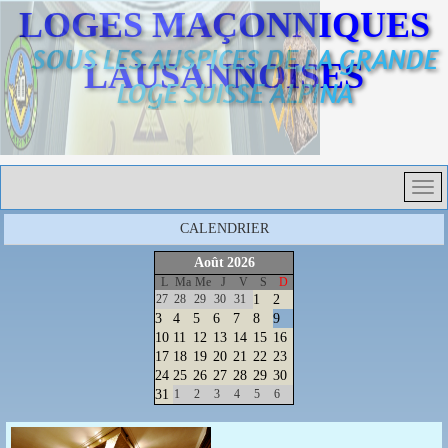
LOGES MAÇONNIQUES
SOUS LES AUSPICES DE LA GRANDE
LAUSANNOISES
LOGE SUISSE ALPINA
CALENDRIER
Août
2026
L
Ma
Me
J
V
S
D
27
28
29
30
31
1
2
3
4
5
6
7
8
9
10
11
12
13
14
15
16
17
18
19
20
21
22
23
24
25
26
27
28
29
30
31
1
2
3
4
5
6