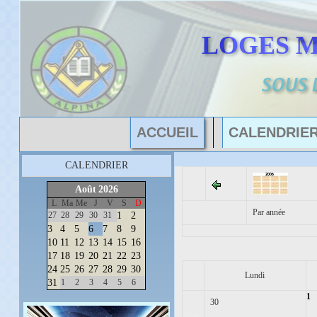
LOGES 
SOUS 
ACCUEIL
CALENDRIE
CALENDRIER
Août
2026
L
Ma
Me
J
V
S
D
Par année
27
28
29
30
31
1
2
3
4
5
6
7
8
9
10
11
12
13
14
15
16
17
18
19
20
21
22
23
24
25
26
27
28
29
30
Lundi
31
1
2
3
4
5
6
1
30