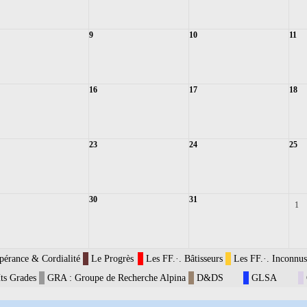
9
10
11
16
17
18
23
24
25
30
31
1
pérance & Cordialité
Le Progrès
Les FF.·. Bâtisseurs
Les FF.·. Inconnus
ts Grades
GRA : Groupe de Recherche Alpina
D&DS
GLSA