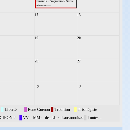
romands - Programme / Sortie
extra-muros
12
13
19
20
26
27
2
3
Liberté
René Guénon
Tradition
Trismégiste
GIRON 2
VV.·. MM.·. des LL.·. Lausannoises
Toutes…