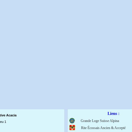
Liens :
tive Acaci
a
Grande Loge Suisse Alpina
ieu 1
Rite Écossais Ancien & Accepté