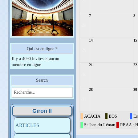
27
7
8
28
14
15
Qui est en ligne ?
29
Il y a 4090 invités et aucun
membre en ligne
21
22
30
Search
28
29
31
Giron II
ACACIA
EOS
Es
ARTICLES
St Jean du Léman
REAA : H