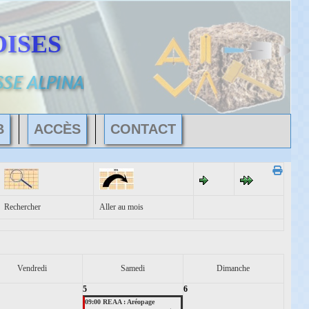
ISES
SSE ALPINA
B
ACCÈS
CONTACT
Rechercher
Aller au mois
Vendredi
Samedi
Dimanche
5
6
09:00 REAA : Aréopage