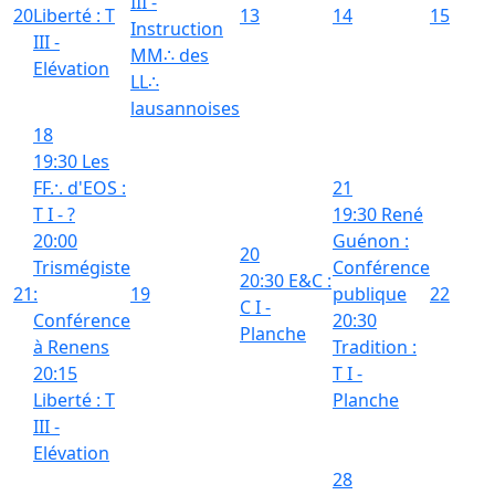
III -
20
Liberté : T
13
14
15
Instruction
III -
MM∴ des
Elévation
LL∴
lausannoises
18
19:30 Les
FF.·. d'EOS :
21
T I - ?
19:30 René
20:00
Guénon :
20
Trismégiste
Conférence
20:30 E&C :
21
:
19
publique
22
C I -
Conférence
20:30
Planche
à Renens
Tradition :
20:15
T I -
Liberté : T
Planche
III -
Elévation
28