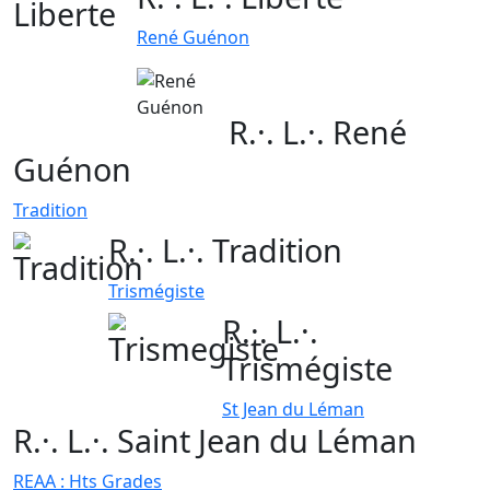
René Guénon
R.·. L.·. René
Guénon
Tradition
R.·. L.·. Tradition
Trismégiste
R.·. L.·.
Trismégiste
St Jean du Léman
R.·. L.·. Saint Jean du Léman
REAA : Hts Grades