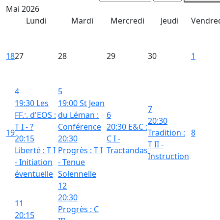
Mai 2026
Lundi
Mardi
Mercredi
Jeudi
Vendre
18
27
28
29
30
1
4
5
19:30 Les
19:00 St Jean
7
FF.·. d'EOS :
du Léman :
6
20:30
T I - ?
Conférence
20:30 E&C :
19
Tradition :
8
20:15
20:30
C I -
T II -
Liberté : T I
Progrès : T I
Tractandas
Instruction
- Initiation
- Tenue
éventuelle
Solennelle
12
20:30
11
Progrès : C
20:15