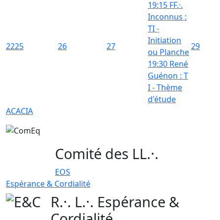
19:15 FF.·.
Inconnus :
TI -
Initiation
22
25
26
27
29
ou Planche
19:30 René
Guénon : T
I - Thème
d'étude
ACACIA
Comité des LL.·.
EOS
Espérance & Cordialité
R.·. L.·. Espérance &
Cordialité