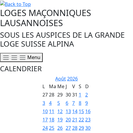
LOGES MAÇONNIQUES
LAUSANNOISES
SOUS LES AUSPICES DE LA GRANDE
LOGE SUISSE ALPINA
Menu
CALENDRIER
Août
2026
L
Ma
Me
J
V
S
D
27
28
29
30
31
1
2
3
4
5
6
7
8
9
10
11
12
13
14
15
16
17
18
19
20
21
22
23
24
25
26
27
28
29
30